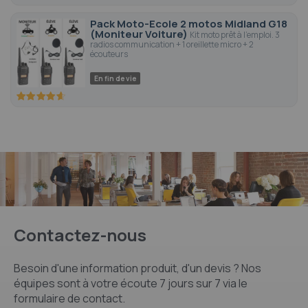
87.2
100
% of
Pack Moto-Ecole 2 motos Midland G18
(Moniteur Voiture)
Kit moto prêt à l'emploi. 3
radios communication + 1 oreillette micro + 2
écouteurs
En fin de vie
92.2
100
% of
Contactez-nous
Besoin d'une information produit, d'un devis ? Nos
équipes sont à votre écoute 7 jours sur 7 via le
formulaire de contact.