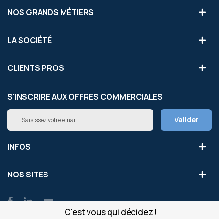
NOS GRANDS MÉTIERS
LA SOCIÉTÉ
CLIENTS PROS
S'INSCRIRE AUX OFFRES COMMERCIALES
Inscription
Valider
à
notre
newsletter
INFOS
:
NOS SITES
C'est vous qui décidez !
© Copyright OfficeEasy 2026