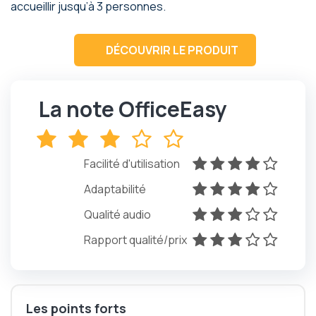
accueillir jusqu’à 3 personnes.
DÉCOUVRIR LE PRODUIT
La note OfficeEasy
x
x
x
x
x
Facilité d'utilisation
x
x
x
x
x
Adaptabilité
x
x
x
x
x
Qualité audio
x
x
x
x
x
Rapport qualité/prix
x
x
x
x
x
Les points forts