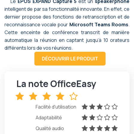
Le
EPOS EXPAND Capture 5
est un
speakerphone
intelligent de par sa fonctionnalité innovante. En effet, ce
dernier propose des fonctions de retranscription et de
reconnaissance vocale pour
Microsoft Teams
Rooms
.
Cette enceinte de conférence transcrit de manière
automatique la réunion en captant jusqu’à 10 orateurs
différents lors de vos réunions.
DÉCOUVRIR LE PRODUIT
La note OfficeEasy
x
x
x
x
x
Facilité d'utilisation
x
x
x
x
x
Adaptabilité
x
x
x
x
x
Qualité audio
x
x
x
x
x