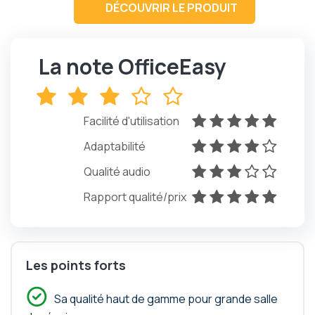
DÉCOUVRIR LE PRODUIT
La note OfficeEasy
x
x
x
x
x
Facilité d'utilisation
x
x
x
x
x
Adaptabilité
x
x
x
x
x
Qualité audio
x
x
x
x
x
Rapport qualité/prix
x
x
x
x
x
Les points forts
Sa qualité haut de gamme pour grande salle