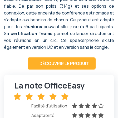
fiable. De par son poids (314g) et ses options de
connexion, cette enceinte de conférence est nomade et
s'adapte aux besoins de chacun. Ce produit est adapté
pour des
réunions
pouvant aller jusqu’à 6 participants.
Sa
certification Teams
permet de lancer directement
vos réunions en un clic. Ce speakerphone existe
également en version UC et en version sans le dongle.
DÉCOUVRIR LE PRODUIT
La note OfficeEasy
x
x
x
x
x
Facilité d'utilisation
x
x
x
x
x
Adaptabilité
x
x
x
x
x