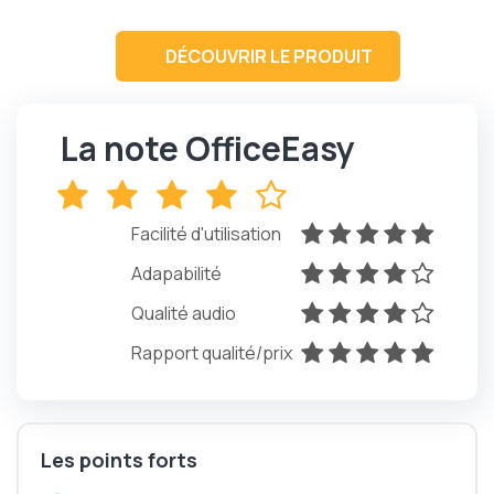
DÉCOUVRIR LE PRODUIT
La note OfficeEasy
x
x
x
x
x
Facilité d'utilisation
x
x
x
x
x
Adapabilité
x
x
x
x
x
Qualité audio
x
x
x
x
x
Rapport qualité/prix
x
x
x
x
x
Les points forts