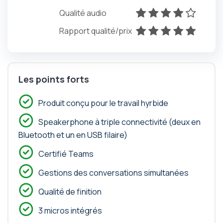
Qualité audio
x
x
x
x
x
Rapport qualité/prix
x
x
x
x
x
Les points forts
Produit conçu pour le travail hyrbide
Speakerphone à triple connectivité (deux en
Bluetooth et un en USB filaire)
Certifié Teams
Gestions des conversations simultanées
Qualité de finition
3 micros intégrés