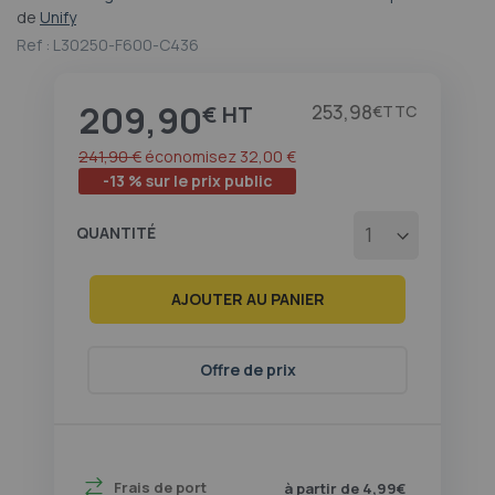
au
de
Unify
début
Ref :
L30250-F600-C436
de
la
Galerie
209,90
Prix
253,98
€
€
d’images
241,90 €
économisez
32,00 €
-13 % sur le prix public
QUANTITÉ
AJOUTER AU PANIER
Offre de prix
Frais de port
à partir de 4,99€