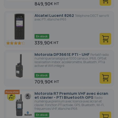
849,90
€
Alcatel Lucent 8262
Téléphone DECT sans fil
avec PTI, étanche IP65
En stock
339,90
€
85.2
100
% of
Motorola DP3661E PTI - UHF
Portatif radio
numérique/analogique 1000 canaux, IP68, GPS et
localisation indoor, accéléromètre, Bluetooth, PTI à
activer et Wifi intégré
En stock
709,90
€
Motorola R7 Premium VHF avec écran
et clavier - PTI Bluetooth GPS
Radio
numérique premium avec licence avec écran et
clavier, Fonction PTI activée, GPS, Bluetooth, Wi-Fi,
fréquences VHF, étanche IP68.
En stock