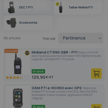
version ATEX.
DECT PTI
Talkie-Walkie PTI
Accessoires
66
articles
Trier par
Midland CT990-EBR - PTI
Radio UHF/VHF
avec haute puissance d'émission 10W, Batterie haute
capacité, certifiée IP67, PTI activé
En stock
129,90
€
87.2
100
% of
GSM PTI e-RG360 avec GPS
Téléphone
mobile PTI 4G avec une touches SOS, étanche IP68,
localisation indoor/outdoor, application EMERIT
intégrée.
En stock