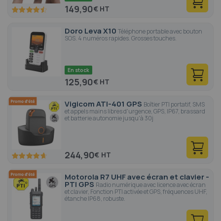
149,90
€
90
100
% of
Doro Leva X10
Téléphone portable avec bouton
SOS. 4 numéros rapides. Grosses touches.
En stock
125,90
€
Vigicom ATI-401 GPS
Boîtier PTI portatif, SMS
et appels mains libres d'urgence, GPS, IP67, brassard
et batterie autonomie jusqu'à 30j
244,90
€
93.4
100
% of
Motorola R7 UHF avec écran et clavier -
PTI GPS
Radio numérique avec licence avec écran
et clavier, Fonction PTI activée et GPS, fréquences UHF,
étanche IP68, robuste.