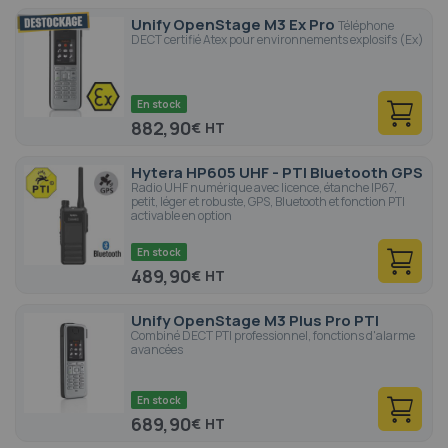
Unify OpenStage M3 Ex Pro
Téléphone
DECT certifié Atex pour environnements explosifs (Ex)
En stock
882,90
€
Hytera HP605 UHF - PTI Bluetooth GPS
Radio UHF numérique avec licence, étanche IP67,
petit, léger et robuste, GPS, Bluetooth et fonction PTI
activable en option
En stock
489,90
€
Unify OpenStage M3 Plus Pro PTI
Combiné DECT PTI professionnel, fonctions d'alarme
avancées
En stock
689,90
€