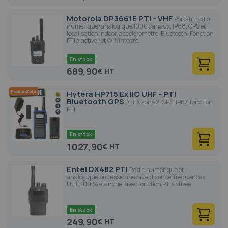
Motorola DP3661E PTI - VHF
Portatif radio
numérique/analogique 1000 canaux, IP68, GPS et
localisation indoor, accéléromètre, Bluetooth, Fonction
PTI à activer et Wifi intégré.
En stock
689,90
€
Hytera HP715 Ex IIC UHF - PTI
Bluetooth GPS
ATEX zone 2, GPS, IP67, fonction
PTI
En stock
1 027,90
€
Entel DX482 PTI
Radio numérique et
analogique professionnel avec licence, fréquences
UHF, 100 % étanche, avec fonction PTI activée
En stock
249,90
€