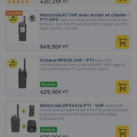
420,25
€
100
100
% of
Motorola R7 VHF avec écran et clavier -
PTI GPS
Radio numérique avec licence avec écran
et clavier, Fonction PTI activée et GPS, fréquences VHF,
étanche IP68, robuste.
849,90
€
Hytera HP605 UHF - PTI
Radio UHF
numérique avec licence, étanche IP67, petit, léger et
robuste et fonction PTI activable en option
En stock
429,90
€
Motorola DP3441e PTI - VHF
Radio DMR
numérique compacte et étanche IP68 programmable
à distance, Fonction PTI à activer et Wifi intégré,
fréquence VHF
En stock
€