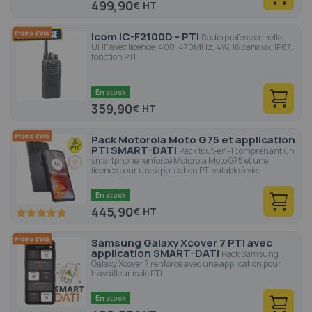
499,90
€
Icom IC-F2100D - PTI
Radio professionnelle
UHF avec licence, 400-470MHz, 4W, 16 canaux, IP67,
fonction PTI
En stock
359,90
€
Pack Motorola Moto G75 et application
PTI SMART-DATI
Pack tout-en-1 comprenant un
smartphone renforcé Motorola Moto G75 et une
licence pour une application PTI valable à vie.
En stock
445,90
€
100
100
% of
Samsung Galaxy Xcover 7 PTI avec
application SMART-DATI
Pack Samsung
Galaxy Xcover 7 renforcé avec une application pour
travailleur isolé PTI
En stock