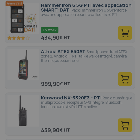
Hammer Iron 6 5G PTI avec application
SMART-DATI
Pack Hammer Iron 6 5G renforcé
avec une application pour travailleur isolé PTI
En stock
434,90
€
80
100
% of
Athesi ATEX E50AT
Smartphone durci ATEX
zone 2, Android 11, PTI, talkie walkie intégré, caméra
thermique optionnelle
999,90
€
Kenwood NX-3320E3 - PTI
Radio numérique
multiprotocole, récepteur GPS intégré, Bluetooth,
fonction audio ANR et PTI à activé
439,90
€