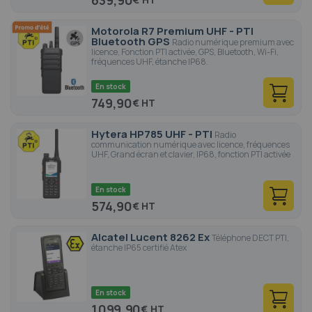
639,90
Motorola R7 Premium UHF - PTI
Bluetooth GPS
Radio numérique premium avec
licence, Fonction PTI activée, GPS, Bluetooth, Wi-Fi,
fréquences UHF, étanche IP68.
En stock
749,90
€
Hytera HP785 UHF - PTI
Radio
communication numérique avec licence, fréquences
UHF, Grand écran et clavier, IP68, fonction PTI activée
En stock
574,90
€
Alcatel Lucent 8262 Ex
Téléphone DECT PTI,
étanche IP65 certifié Atex
En stock
1 099,90
€