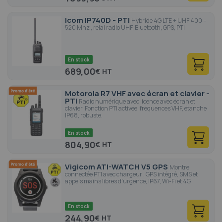
Icom IP740D - PTI
Hybride 4G LTE + UHF 400 –
520 Mhz , relai radio UHF, Bluetooth, GPS, PTI
En stock
689,00
€
Motorola R7 VHF avec écran et clavier -
PTI
Radio numérique avec licence avec écran et
clavier, Fonction PTI activée, fréquences VHF, étanche
IP68, robuste.
En stock
804,90
€
Vigicom ATI-WATCH V5 GPS
Montre
connectée PTI avec chargeur , GPS intégré, SMS et
appels mains libres d'urgence, IP67, Wi-Fi et 4G
En stock
244,90
€