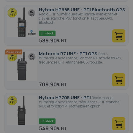
Hytera HP685 UHF - PTI Bluetooth GPS
Radio UHF numérique avec licence, avec écran et
clavier, étanche IP67, fonction PTI activée, GPS,
Bluetooth
En stock
589,90
€
Motorola R7 UHF - PTI GPS
Radio
numérique avec licence, Fonction PTI activée et GPS,
fréquences UHF, étanche IP68, robuste.
709,90
€
Hytera HP705 UHF - PTI
Radio mobile
numérique avec licence, fréquences UHF, étanche
IP68 et fonction PTI activable en option
En stock
549,90
€