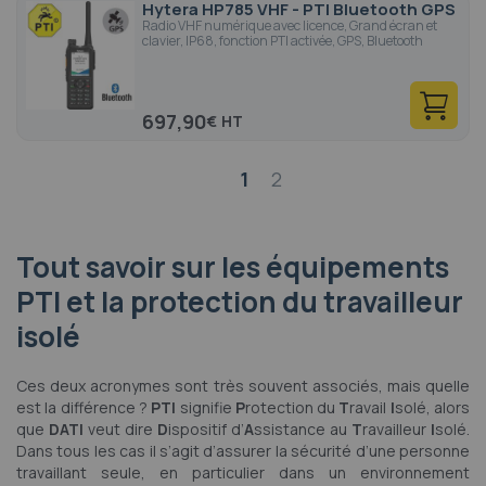
Hytera HP785 VHF - PTI Bluetooth GPS
Radio VHF numérique avec licence, Grand écran et
clavier, IP68, fonction PTI activée, GPS, Bluetooth
697,90
€
Page
1
2
Tout savoir sur les équipements
PTI et la protection du travailleur
isolé
Ces deux acronymes sont très souvent associés, mais quelle
est la différence ?
PTI
signifie
P
rotection du
T
ravail
I
solé, alors
que
DATI
veut dire
D
ispositif d’
A
ssistance au
T
ravailleur
I
solé.
Dans tous les cas il s’agit d’assurer la sécurité d’une personne
travaillant seule, en particulier dans un environnement