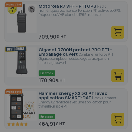
Motorola R7 VHF - PTI GPS
Radio
numérique avec licence, Fonction PTI activée et GPS,
fréquences VHF, étanche IP68, robuste.
709,90
€
Gigaset R700H protect PRO PTI -
Emballage ouvert
Combiné renforcé PTI
Gigaset complet en déstockage causé par un
emballage ouvert
En stock
170,90
€
Hammer Energy X2 5G PTI avec
application SMART-DATI
Pack Hammer
Energy X2 renforcé avec une application pour
travailleur isolé PTI
En stock
464,91
€
93.4
100
% of