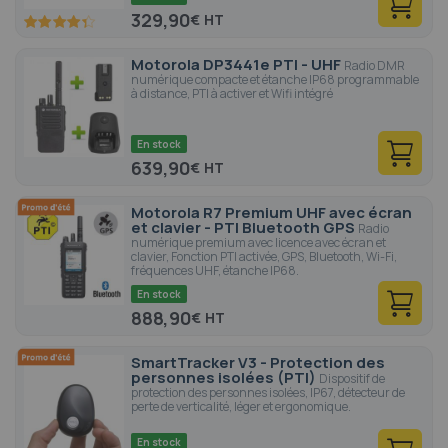
329,90
€
86.6
100
% of
Motorola DP3441e PTI - UHF
Radio DMR
numérique compacte et étanche IP68 programmable
à distance, PTI à activer et Wifi intégré
En stock
639,90
€
Motorola R7 Premium UHF avec écran
et clavier - PTI Bluetooth GPS
Radio
numérique premium avec licence avec écran et
clavier, Fonction PTI activée, GPS, Bluetooth, Wi-Fi,
fréquences UHF, étanche IP68.
En stock
888,90
€
SmartTracker V3 - Protection des
personnes isolées (PTI)
Dispositif de
protection des personnes isolées, IP67, détecteur de
perte de verticalité, léger et ergonomique.
En stock