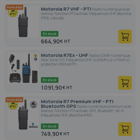
Motorola R7 VHF - PTI
Radio numérique avec
licence, Fonction PTI activée, fréquences VHF, étanche
IP68, robuste.
En stock
664,90
€
Motorola R7Ex - UHF
Radios DMR numérique,
Atex Zone 1/21, fréquence UHF (400Mhz à 470Mhz),
protection IP68 et PTI
En stock
1 091,90
€
Motorola R7 Premium VHF - PTI
Bluetooth GPS
Radio numérique premium avec
licence, Fonction PTI activée, GPS, Bluetooth, Wi-Fi,
fréquences VHF, étanche IP68.
En stock
749,90
€