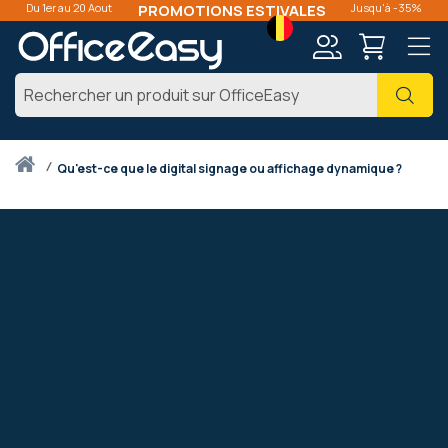
Du 1er au 20 Aout
PROMOTIONS ESTIVALES
Jusqu'à -35%
Langue
Mon
Cher
compte
Accueil
qu'est-ce que le digital signage ou affichage dynamique ?