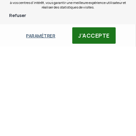
à vos centres d’intérêt, vous garantir une meilleure expérience utilisateur et
réaliser des statistiques de visites.
Refuser
J'ACCEPTE
PARAMÉTRER
Logiciel Media
Logiciel de conten
Player
Un logiciel Media Player