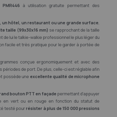
ce PMR446
à utilisation gratuite permettant des
, un hôtel, un restaurant ou une grande surface
,
ite taille (99x30x16 mm)
se rapprochant de la taille
nt de lui le talkie-walkie professionnel le plus léger du
on facile et très pratique pour le garder à portée de
 grammes conçue ergonomiquement et avec des
périodes de port. De plus, celle-ci est réglable afin
e et possède une
excellente qualité de microphone
rand bouton PTT en façade
permettant d'appuyer
ine en vert ou en rouge en fonction du statut de
té testé pour
résister à plus de 150 000 pressions