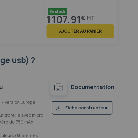
En stock
1 107,91
€
AJOUTER AU PANIER
rge usb) ?
u
Documentation
F - Version Europe
Fiche constructeur
ur d'oreille avec micro
(pdf)
ymère de 750 mAh
ouleurs différentes