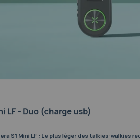
h
i
 g
x30x16 mm
n
i
n
ni LF - Duo (charge usb)
era S1 Mini LF : Le plus léger des talkies-walkies r