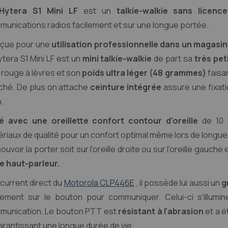
Hytera S1 Mini LF
est un
talkie-walkie sans licen
unications radios facilement et sur une longue portée.
çue pour une
utilisation professionnelle dans un magasin
ytera S1 Mini LF est un
mini talkie-walkie
de part sa
très pet
 rouge à lèvres et son
poids ultra léger (48 grammes)
faisa
ché. De plus on attache
ceinture intégrée
assure une fixati
.
ré avec une oreillette confort contour d'oreille
de 10
riaux de qualité pour un confort optimal même lors de longues 
ouvoir la porter soit sur l'oreille droite ou sur l'oreille gauch
de haut-parleur.
current direct du
Motorola CLP446E
, il possède lui aussi un
g
ilement sur le bouton pour communiquer. Celui-ci s'illum
munication. Le bouton PTT est
résistant à l'abrasion
et a é
garantissant une longue durée de vie.