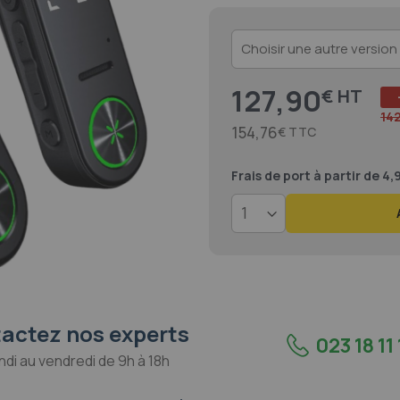
127,90
€
14
154,76
€
Frais de port
à partir de 4
actez nos experts
023 18 11 
ndi au vendredi de 9h à 18h