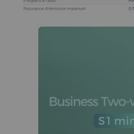
Fréquence radio
PM
Puissance d'émission maximum
0,
Portée en champ libre
3
Nombre de canaux
16
Écran
Ou
Clavier
No
Fonction VOX (mains-libres)
Ou
Recherche automatique de canal (Scan)
Ou
Ecoute simultanée de 2 canaux (Dual Watch)
No
Prise pour accessoire audio
Ou
Indice de protection IP
Au
Norme militaire MIL-STD-810
No
Zone ATEX
No
Equipement étanche
No
Chargeur
In
Kit oreillettes inclus
Ou