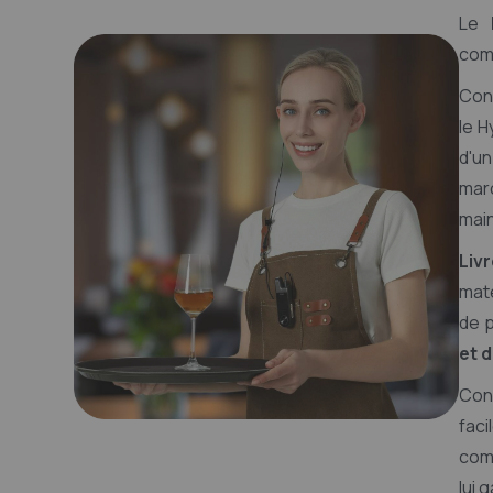
Le
comm
Con
le H
d'un
mar
main
Liv
maté
de p
et 
Con
fac
com
lui 