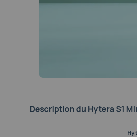
Autonomie en conversation
18
Indicateur de batterie faible
Ou
Poids
48
Dimensions
99
Accès direct au canal de détresse
No
Economiseur de batterie automatique
Ou
PTI (détection de chute)
No
Description
du Hytera S1 Mi
Hyt