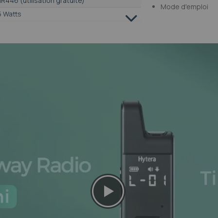
R446 (utilisation gratuite)
Mode d'emploi
5 Watts
 ▶▶▶▷▷▷▷▷
i
n
i
i
n
i
cun
n
n
n
dividuel
i