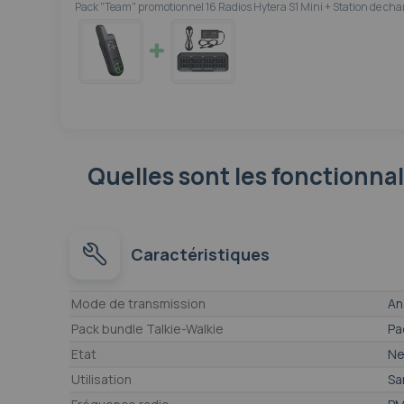
Pack "Team" promotionnel 16 Radios Hytera S1 Mini + Station de c
Quelles sont les fonctionna
Caractéristiques
Caractéristiques
Mode de transmission
An
Pack bundle Talkie-Walkie
Pa
Etat
Ne
Utilisation
Sa