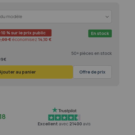
-10 % sur le prix public
En stock
2,00 €
économisez
14,10 €
50+ pièces en stock
,99€
Ajouter au panier
Offre de prix
18
Excellent
avec
21400
avis