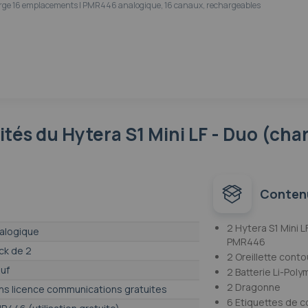
harge 16 emplacements | PMR446 analogique, 16 canaux, rechargeables
lités
du Hytera S1 Mini LF - Duo (cha
Conten
2 Hytera S1 Mini L
alogique
PMR446
ck de 2
2 Oreillette conto
uf
2 Batterie Li-Pol
2 Dragonne
ns licence communications gratuites
6 Etiquettes de c