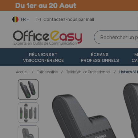
Langue
FR
Contactez-nous par mail
RÉUNIONS ET
ÉCRANS
M
VISIOCONFÉRENCE
PROFESSIONNELS
CA
Accueil
talkie walkie
Talkie Walkie Professionnel
Hytera S1 
Passer
à
la
fin
de
la
galerie
d’images