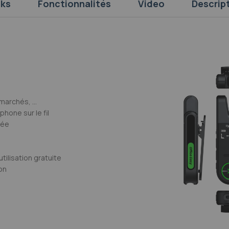
ks
Fonctionnalités
Video
Descrip
marchés, ...
phone sur le fil
iée
ilisation gratuite
on