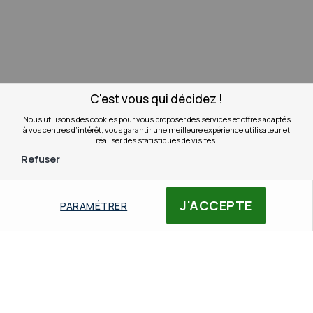
C'est vous qui décidez !
Nous utilisons des cookies pour vous proposer des services et offres adaptés
à vos centres d’intérêt, vous garantir une meilleure expérience utilisateur et
réaliser des statistiques de visites.
Refuser
Accueil
jpl
JPL 502S USB-A
J'ACCEPTE
PARAMÉTRER