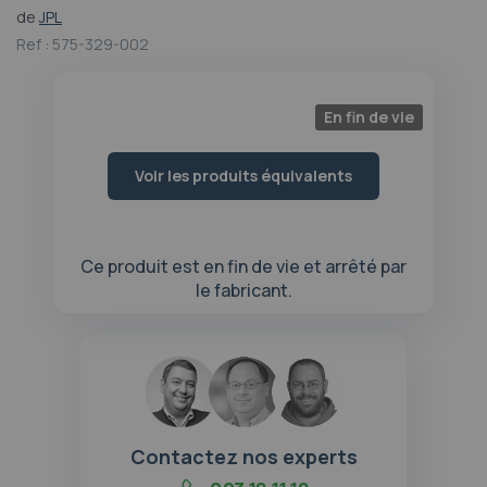
au
de
JPL
début
Ref :
575-329-002
de
la
Galerie
En fin de vie
d’images
Voir les produits équivalents
Ce produit est en fin de vie et arrêté par
le fabricant.
Contactez nos experts