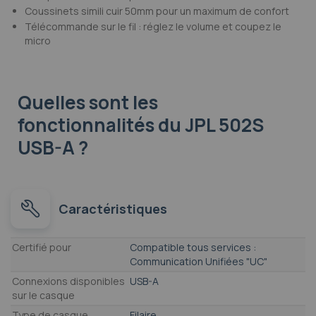
Coussinets simili cuir 50mm pour un maximum de confort
Télécommande sur le fil : réglez le volume et coupez le
micro
Quelles sont les
fonctionnalités
du JPL 502S
USB-A ?
Caractéristiques
Caractéristiques
Certifié pour
Compatible tous services :
Communication Unifiées "UC"
Connexions disponibles
USB-A
sur le casque
Type de casque
Filaire