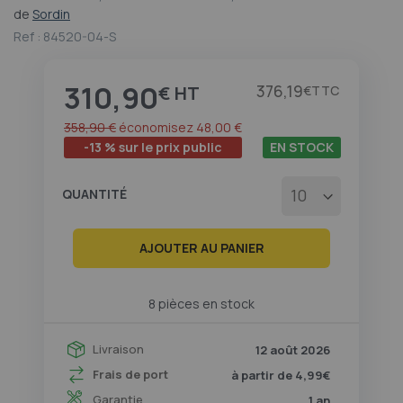
au
de
Sordin
début
Ref :
84520-04-S
de
la
Galerie
310,90
Prix
376,19
€
€
d’images
358,90 €
économisez
48,00 €
-13 % sur le prix public
EN STOCK
QUANTITÉ
AJOUTER AU PANIER
8 pièces en stock
Livraison
12 août 2026
Frais de port
à partir de 4,99€
Garantie
1 an