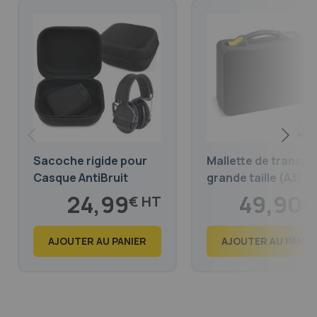
Sacoche rigide pour
Mallette de transpo
Casque AntiBruit
grande taille (A3)
24,99
49,90
€
€
30,24
60,38
€
€
AJOUTER AU PANIER
AJOUTER AU PANIE