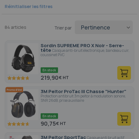
élément
Réinitialiser les filtres
84
articles
Trier par
Sordin SUPREME PRO X Noir - Serre-
tête
Casque anti-bruit électronique, bandeau cuir,
coussinet PVC
En stock
219,90
€
94.4
100
% of
3M Peltor ProTac III Chasse "Hunter"
Protection antibruit 3m peltor à modulation sonore,
SNR 26dB, prise auxiliaire
En stock
90,75
€
93
100
% of
3M Peltor SportTac
Casque anti bruit actif