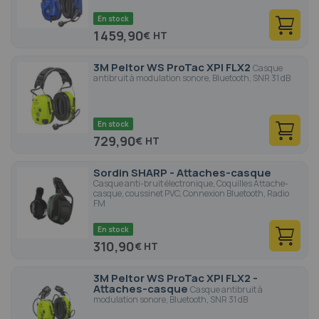
En stock
1 459,90
€
3M Peltor WS ProTac XPI FLX2
Casque
antibruit à modulation sonore, Bluetooth, SNR 31 dB
En stock
729,90
€
Sordin SHARP - Attaches-casque
Casque anti-bruit électronique, Coquilles Attache-
casque, coussinet PVC, Connexion Bluetooth, Radio
FM
En stock
310,90
€
3M Peltor WS ProTac XPI FLX2 -
Attaches-casque
Casque antibruit à
modulation sonore, Bluetooth, SNR 31 dB