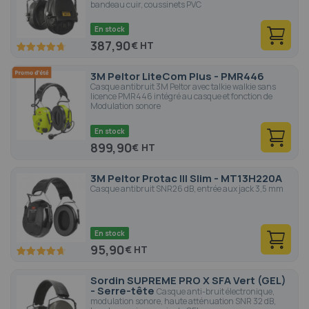
bandeau cuir, coussinets PVC
En stock
387,90
€
94.4
100
% of
3M Peltor LiteCom Plus - PMR446
Casque antibruit 3M Peltor avec talkie walkie sans
licence PMR446 intégré au casque et fonction de
Modulation sonore
En stock
899,90
€
3M Peltor Protac III Slim - MT13H220A
Casque antibruit SNR26 dB, entrée aux jack 3,5 mm
En stock
95,90
€
93
100
% of
Sordin SUPREME PRO X SFA Vert (GEL)
- Serre-tête
Casque anti-bruit électronique,
modulation sonore, haute atténuation SNR 32 dB,