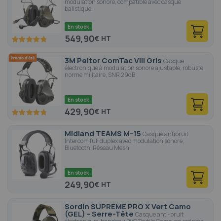
modulation sonore, compatible avec casque
balistique.
En stock
549,90
€
96
100
% of
3M Peltor ComTac VIII Gris
Casque
électronique à modulation sonore ajustable, robuste,
norme militaire, SNR 29dB
En stock
429,90
€
95.8
100
% of
Midland TEAMS M-15
Casque antibruit
Intercom full duplex avec modulation sonore,
Bluetooth, Réseau Mesh
En stock
249,90
€
Sordin SUPREME PRO X Vert Camo
(GEL) - Serre-Tête
Casque anti-bruit