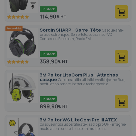
En stock
114,90
€
97.8
100
% of
Sordin SHARP - Serre-Tête
Casque anti-
bruit électronique, Serre-tête, coussinet PVC,
Connexion Bluetooth, Radio FM
En stock
358,90
€
96
100
% of
3M Peltor LiteCom Plus - Attaches-
casque
Casque antibruit talkie walkie jaune fluo,
modulation sonore, batterie rechargeable
En stock
899,90
€
3M Peltor WS LiteCom Pro III ATEX
Casque antibruit certifié atex, radio pro UHF intégrée,
modulation sonore, bluetooth multipoint.