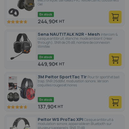
électronique, bandeau PVC Textile Camo, coussinets
Gel
En stock
244,90
€
94.4
100
% of
Sena NAUTITALK N2R - Mesh
Intercom &
casque antibruit, étanche, mode ambiant (Hear
through), SNR de 28 dB, nombre de connexion
illimitée
En stock
449,90
€
3M Peltor SportTac Tir
Pour tir sportif et ball
trap, SNR 26dBM, modulation sonore, Version
coquilles rouges et noires
En stock
137,90
€
93.4
100
% of
Peltor WS ProTac XPI
Casque antibruit à
modulation sonore, appairable en Bluetooth sur
plusieurs appareils, SNR 31 dB