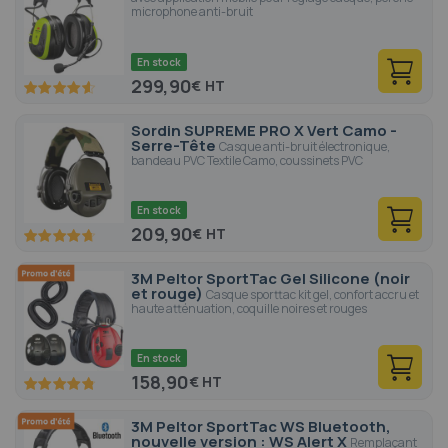
microphone anti-bruit
En stock
299,90
€
92
100
% of
Sordin SUPREME PRO X Vert Camo -
Serre-Tête
Casque anti-bruit électronique,
bandeau PVC Textile Camo, coussinets PVC
En stock
209,90
€
94.4
100
% of
3M Peltor SportTac Gel Silicone (noir
et rouge)
Casque sporttac kit gel, confort accru et
haute atténuation, coquille noires et rouges
En stock
158,90
€
95.6
100
% of
3M Peltor SportTac WS Bluetooth,
nouvelle version : WS Alert X
Remplaçant