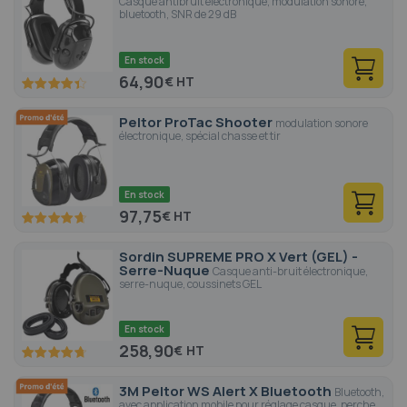
Casque antibruit électronique, modulation sonore,
bluetooth, SNR de 29 dB
En stock
64,90
€
87.2
100
% of
Peltor ProTac Shooter
modulation sonore
électronique, spécial chasse et tir
En stock
97,75
€
93
100
% of
Sordin SUPREME PRO X Vert (GEL) -
Serre-Nuque
Casque anti-bruit électronique,
serre-nuque, coussinets GEL
En stock
258,90
€
94.4
100
% of
3M Peltor WS Alert X Bluetooth
Bluetooth,
avec application mobile pour réglage casque, perche