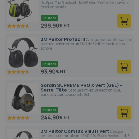
du SportTac Bluetooth, le WS Alert X offre de nouvelles
fonctionnalités.
En stock
299,90
€
92
100
% of
3M Peltor ProTac III
Casque haute atténuation
avec réduction de bruit SNR de 32dB et modulation
sonore
En stock
93,90
€
93
100
% of
Sordin SUPREME PRO X Vert (GEL) -
Serre-Tête
Casque anti-bruit électronique,
bandeau cuir, coussinets Gel
En stock
244,90
€
94.4
100
% of
3M Peltor ComTac VIII J11 vert
Casque
antibruit communicant, SNR 29 dB, connecteur J11, 5