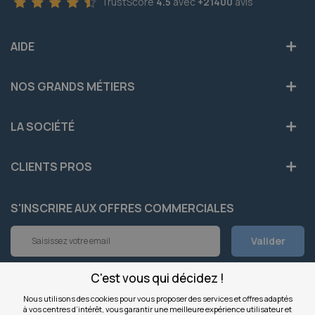
TrustScore
4.5
avec
+21400
avis
AIDE
NOS GRANDS MÉTIERS
LA SOCIÉTÉ
CLIENTS PROS
S'INSCRIRE AUX OFFRES COMMERCIALES
Inscription
Valider
à
notre
newsletter
C'est vous qui décidez !
INFOS
:
Nous utilisons des cookies pour vous proposer des services et offres adaptés
à vos centres d’intérêt, vous garantir une meilleure expérience utilisateur et