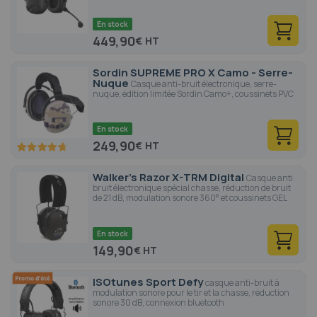
En stock
449,90
€
Sordin SUPREME PRO X Camo - Serre-
Nuque
Casque anti-bruit électronique, serre-
nuque, édition limitée Sordin Camo+, coussinets PVC
En stock
249,90
€
94.4
100
% of
Walker's Razor X-TRM Digital
Casque anti
bruit électronique spécial chasse, réduction de bruit
de 21 dB, modulation sonore 360° et coussinets GEL
En stock
149,90
€
ISOtunes Sport Defy
casque anti-bruit à
modulation sonore pour le tir et la chasse, réduction
sonore 30 dB, connexion bluetooth