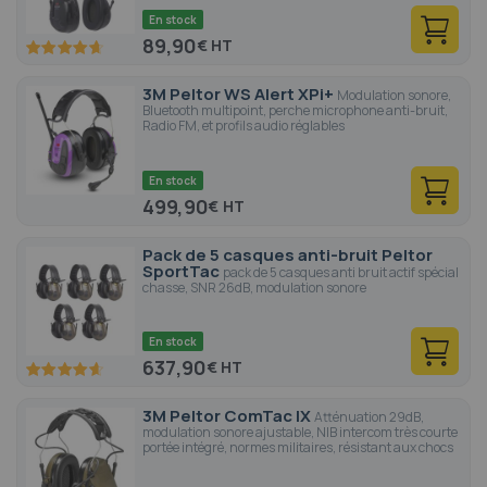
En stock
89,90
€
93
100
% of
3M Peltor WS Alert XPi+
Modulation sonore,
Bluetooth multipoint, perche microphone anti-bruit,
Radio FM, et profils audio réglables
En stock
499,90
€
Pack de 5 casques anti-bruit Peltor
SportTac
pack de 5 casques anti bruit actif spécial
chasse, SNR 26dB, modulation sonore
En stock
637,90
€
92.6
100
% of
3M Peltor ComTac IX
Atténuation 29dB,
modulation sonore ajustable, NIB intercom très courte
portée intégré, normes militaires, résistant aux chocs