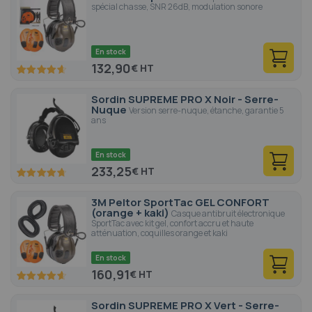
spécial chasse, SNR 26dB, modulation sonore
En stock
132,90
€
92.6
100
% of
Sordin SUPREME PRO X Noir - Serre-
Nuque
Version serre-nuque, étanche, garantie 5
ans
En stock
233,25
€
94.4
100
% of
3M Peltor SportTac GEL CONFORT
(orange + kaki)
Casque antibruit électronique
SportTac avec kit gel, confort accru et haute
atténuation, coquilles orange et kaki
En stock
160,91
€
92.8
100
% of
Sordin SUPREME PRO X Vert - Serre-