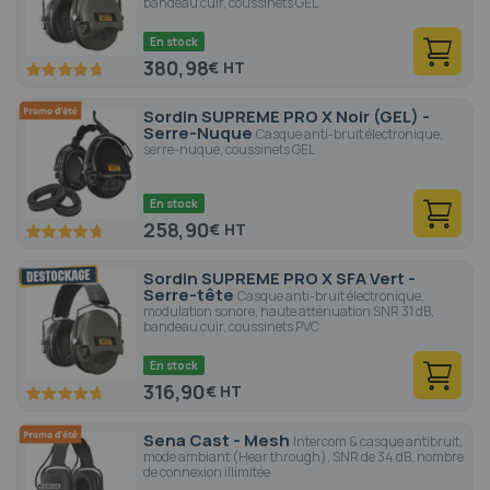
bandeau cuir, coussinets GEL
En stock
380,98
€
94.4
100
% of
Sordin SUPREME PRO X Noir (GEL) -
Serre-Nuque
Casque anti-bruit électronique,
serre-nuque, coussinets GEL
En stock
258,90
€
94.4
100
% of
Sordin SUPREME PRO X SFA Vert -
Serre-tête
Casque anti-bruit électronique,
modulation sonore, haute atténuation SNR 31 dB,
bandeau cuir, coussinets PVC
En stock
316,90
€
94.4
100
% of
Sena Cast - Mesh
Intercom & casque antibruit,
mode ambiant (Hear through), SNR de 34 dB, nombre
de connexion illimitée