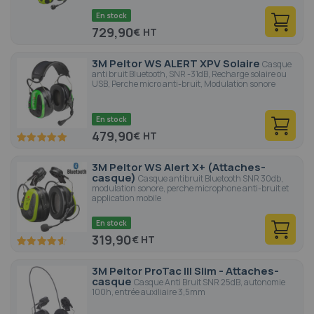
En stock
729,90
€
3M Peltor WS ALERT XPV Solaire
Casque
anti bruit Bluetooth, SNR -31dB, Recharge solaire ou
USB, Perche micro anti-bruit, Modulation sonore
En stock
479,90
€
100
100
% of
3M Peltor WS Alert X+ (Attaches-
casque)
Casque antibruit Bluetooth SNR 30db,
modulation sonore, perche microphone anti-bruit et
application mobile
En stock
319,90
€
92
100
% of
3M Peltor ProTac III Slim - Attaches-
casque
Casque Anti Bruit SNR 25dB, autonomie
100h, entrée auxiliaire 3,5mm