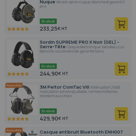
Nuque
Version serre-nuque, étanche et garanti 5
ans
En stock
233,25
€
94.4
100
% of
Sordin SUPREME PRO X Noir (GEL) -
Serre-Tête
Casque électronique, bandeau cuir,
étanche, coussinets Gel, garantie 5ans
En stock
244,90
€
94.6
100
% of
3M Peltor ComTac VIII
Atténuation 29dB,
modulation sonore ajustable, normes militaires,
résistant aux chocs
En stock
429,90
€
96
100
% of
Casque antibruit Bluetooth ENH007