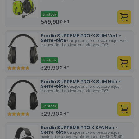
En stock
549,90
€
Sordin SUPREME PRO-X SLIM Vert -
Serre-tête
Casque anti-bruit électronique vert,
coques slim, bandeau cuir, étanche IP67
En stock
329,90
€
94.4
100
% of
Sordin SUPREME PRO-X SLIM Noir -
Serre-tête
Casque anti-bruit électronique,
coques slim, bandeau cuir, étanche IP67
En stock
329,90
€
94.4
100
% of
Sordin SUPREME PRO X SFA Noir -
Serre-tête
Casque anti-bruit électronique,
modulation sonore, haute atténuation SNR 31 dB,